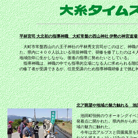
平林宮司 大北初の指導神職 大町常盤の西山神社 伊勢の神宮道場
大町市常盤西山の八王子神社の平林秀文宮司がこのほど、神職の
た。県内に４００人以上いる現役神職で、研修を修了したのは４
地域信仰に生かしながら、後進の指導に努めたいとしている。
指導神職は、神職の中でも指導的立場になる人に求められる階位
の修了者が受講できるが、任意受講のため指導神職研修まで挑む
北ア眺望や地域の魅力触れる 池田
池田町恒例のウオーキングイベン
発着点に開かれた。県内外から約
域の魅力に触れた。
今年は北アルプスと田園風景を望
などを巡る５・10・15㌔の３