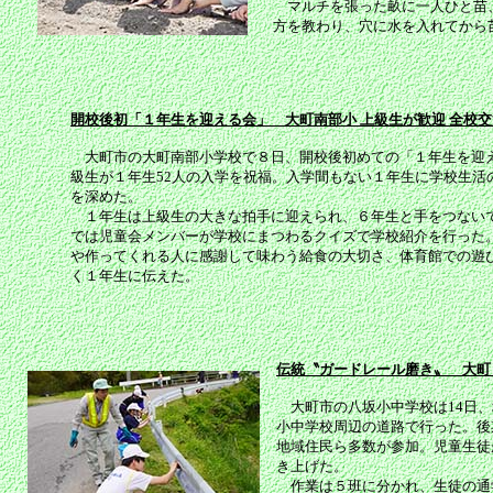
マルチを張った畝に一人ひと苗、
方を教わり、穴に水を入れてから
開校後初「１年生を迎える会」 大町南部小 上級生が歓迎 全校交
大町市の大町南部小学校で８日、開校後初めての「１年生を迎
級生が１年生52人の入学を祝福。入学間もない１年生に学校生活
を深めた。
１年生は上級生の大きな拍手に迎えられ、６年生と手をつない
では児童会メンバーが学校にまつわるクイズで学校紹介を行った
や作ってくれる人に感謝して味わう給食の大切さ、体育館での遊
く１年生に伝えた。
伝統〝ガードレール磨き〟 大町 
大町市の八坂小中学校は14日、
小中学校周辺の道路で行った。後
地域住民ら多数が参加。児童生徒
き上げた。
作業は５班に分かれ、生徒の通