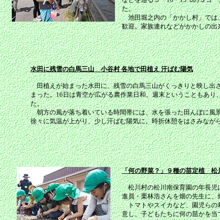
た。
池田堀之内の「かかし村」では、
歓迎。家族連れなどがかかしの出
水田に残雪の白馬三山 小谷村 各地で田植え 汗ばむ陽気
田植えが始まった水田に、残雪の白馬三山がくっきりと映し出さ
まった。16日は青空が広がる農作業日和。週末ということもあり
た。
朝方の風が落ち着いている時間帯には、水を張った田んぼに風景
徐々に気温が上がり、少し汗ばむ陽気に。時折休憩をはさみなが
「何の野菜？」９種の苗定植 松
松川村の松川南保育園の年長児は
進員・栗林浩さんを畑の先生に、
トマトやスイカなど、園児らの希
意し、子どもたちに何の苗かを当