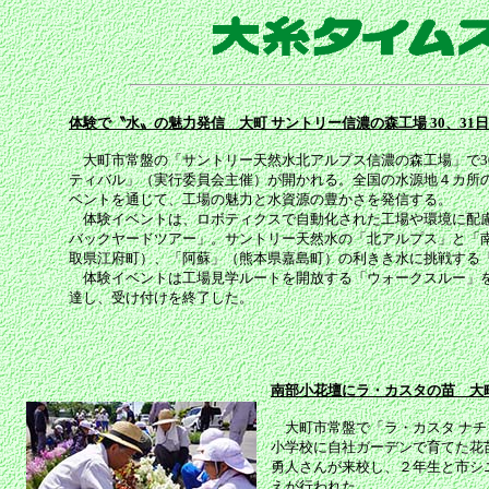
体験で〝水〟の魅力発信 大町 サントリー信濃の森工場 30、31
大町市常盤の「サントリー天然水北アルプス信濃の森工場」で30
ティバル」（実行委員会主催）が開かれる。全国の水源地４カ所
ベントを通じて、工場の魅力と水資源の豊かさを発信する。
体験イベントは、ロボティクスで自動化された工場や環境に配慮
バックヤードツアー」。サントリー天然水の「北アルプス」と「
取県江府町）、「阿蘇」（熊本県嘉島町）の利きき水に挑戦する
体験イベントは工場見学ルートを開放する「ウォークスルー」を
達し、受け付けを終了した。
南部小花壇にラ・カスタの苗 大町
大町市常盤で「ラ・カスタ ナチ
小学校に自社ガーデンで育てた花
勇人さんが来校し、２年生と市シ
えが行われた。