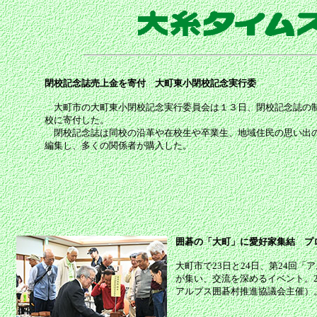
閉校記念誌売上金を寄付 大町東小閉校記念実行委
大町市の大町東小閉校記念実行委員会は１３日、閉校記念誌の制
校に寄付した。
閉校記念誌は同校の沿革や在校生や卒業生、地域住民の思い出の
編集し、多くの関係者が購入した。
囲碁の「大町」に愛好家集結 プ
大町市で23日と24日、第24回
が集い、交流を深めるイベント。
アルプス囲碁村推進協議会主催）