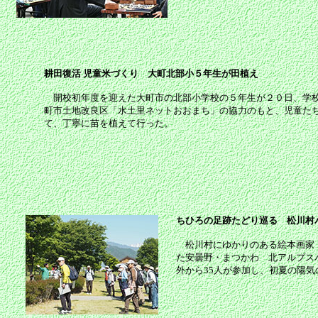
耕田復活 児童米づくり 大町北部小５年生が田植え
開校初年度を迎えた大町市の北部小学校の５年生が２０日、学校
町市土地改良区「水土里ネットおおまち」の協力のもと、児童た
て、丁寧に苗を植えて行った。
ちひろの足跡たどり巡る 松川村
松川村にゆかりのある絵本画家・
た安曇野・まつかわ 北アルプス
外から35人が参加し、初夏の陽