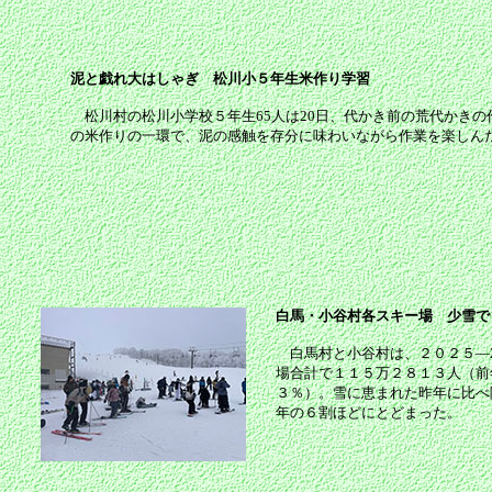
泥と戯れ大はしゃぎ 松川小５年生米作り学習
松川村の松川小学校５年生65人は20日、代かき前の荒代かきの
の米作りの一環で、泥の感触を存分に味わいながら作業を楽しん
白馬・小谷村各スキー場 少雪
白馬村と小谷村は、２０２５―2
場合計で１１５万２８１３人（前
３％）。雪に恵まれた昨年に比べ
年の６割ほどにとどまった。