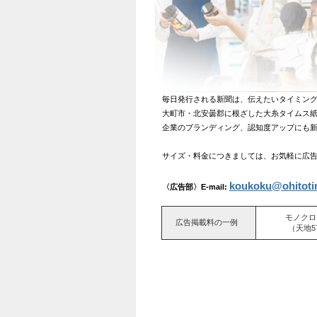
毎日発行される新聞は、伝えたいタイミング
大町市・北安曇郡に根ざした大糸タイムス紙
企業のブランディング、認知度アップにも新
サイズ・料金につきましては、お気軽に広告
koukoku@ohitoti
〈広告部〉E-mail:
モノクロ
広告掲載料の一例
（天地5