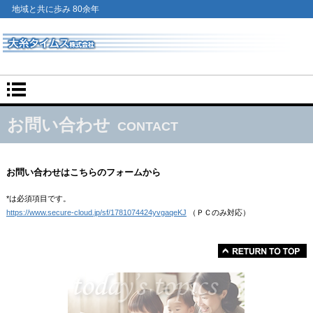
地域と共に歩み 80余年
お問い合わせ
CONTACT
お問い合わせはこちらのフォームから
*は必須項目です。
https://www.secure-cloud.jp/sf/1781074424yvgaqeKJ
（ＰＣのみ対応）