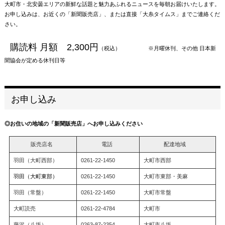
大町市・北安曇エリアの新鮮な話題と魅力あふれるニュースを毎朝お届けいたします。
お申し込みは、お近くの「新聞販売店」、または直接「大糸タイムス」までご連絡くだ
さい。
購読料 月額 2,300円
（税込） ※月曜休刊、その他 日本新
聞協会が定める休刊日等
お申し込み
◎お住いの地域の「新聞販売店」へお申し込みください
販売店名
電話
配達地域
羽田（大町西部）
0261-22-1450
大町市西部
羽田（大町東部）
0261-22-1450
大町市東部・美麻
羽田（常盤）
0261-22-1450
大町市常盤
大町読売
0261-22-4784
大町市
藤沢（八坂）
0263-87-2354
大町市八坂