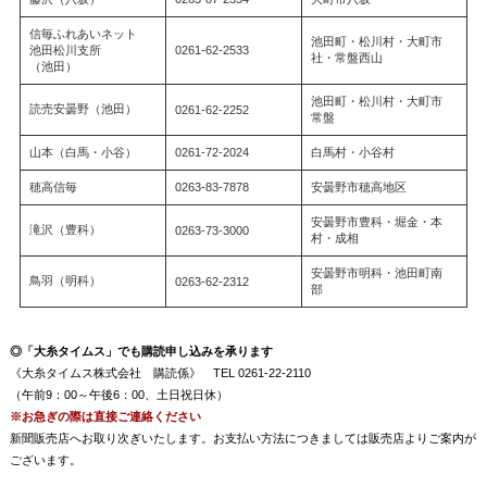
信毎ふれあいネット
池田町・松川村・大町市
池田松川支所
0261-62-2533
社・常盤西山
（池田）
池田町・松川村・大町市
読売安曇野（池田）
0261-62-2252
常盤
山本（白馬・小谷）
0261-72-2024
白馬村・小谷村
穂高信毎
0263-83-7878
安曇野市穂高地区
安曇野市豊科・堀金・本
滝沢（豊科）
0263-73-3000
村・成相
安曇野市明科・池田町南
鳥羽（明科）
0263-62-2312
部
◎「大糸タイムス」でも購読申し込みを承ります
《大糸タイムス株式会社 購読係》 TEL 0261-22-2110
（午前9：00～午後6：00、土日祝日休）
※お急ぎの際は直接ご連絡ください
新聞販売店へお取り次ぎいたします。お支払い方法につきましては販売店よりご案内が
ございます。